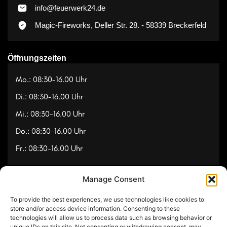
info@feuerwerk24.de
Magic-Fireworks, Deller Str. 28. - 58339 Breckerfeld
Öffnungszeiten
Mo.: 08:30-16.00 Uhr
Di.: 08:30-16.00 Uhr
Mi.: 08:30-16.00 Uhr
Do.: 08:30-16.00 Uhr
Fr.: 08:30-16.00 Uhr
Manage Consent
Navigation
To provide the best experiences, we use technologies like cookies to
Referenzen
store and/or access device information. Consenting to these
technologies will allow us to process data such as browsing behavior or
Videos
unique IDs on this site. Not consenting or withdrawing consent, may