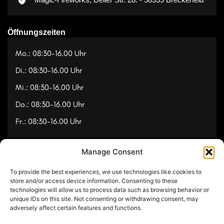
Öffnungszeiten
Mo.: 08:30-16.00 Uhr
Di.: 08:30-16.00 Uhr
Mi.: 08:30-16.00 Uhr
Do.: 08:30-16.00 Uhr
Fr.: 08:30-16.00 Uhr
Manage Consent
Navigation
To provide the best experiences, we use technologies like cookies to
Referenzen
store and/or access device information. Consenting to these
technologies will allow us to process data such as browsing behavior or
Videos
unique IDs on this site. Not consenting or withdrawing consent, may
adversely affect certain features and functions.
Über uns