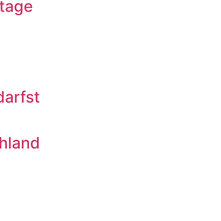
rtage
arfst
hland