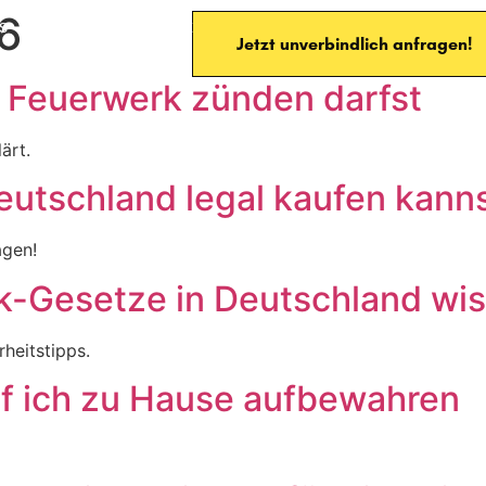
26
s
Über Uns
Kontakt
Jetzt unverbindlich anfragen!
 Feuerwerk zünden darfst
ärt.
eutschland legal kaufen kann
agen!
k-Gesetze in Deutschland wi
heitstipps.
rf ich zu Hause aufbewahren