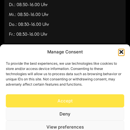
Di.: 08:30-16.00 Uhr
Mi.: 08:30-16.00 Uhr
Do.: 08:30-16.00 Uhr
Fr.: 08:30-16.00 Uhr
Manage Consent
Navigation
To provide the best experiences, we use technologies like cookies to
Referenzen
store and/or access device information. Consenting to these
technologies will allow us to process data such as browsing behavior or
Videos
unique IDs on this site. Not consenting or withdrawing consent, may
adversely affect certain features and functions.
Über uns
Kontakt
Accept
Deny
© Copyright 2025 by Feuerwerk24
View preferences