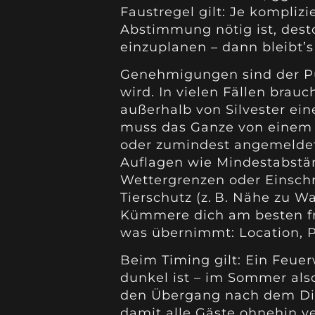
Faustregel gilt: Je komplizi
Abstimmung nötig ist, desto
einzuplanen – dann bleibt’s
Genehmigungen sind der Pu
wird. In vielen Fällen brau
außerhalb von Silvester ein
muss das Ganze von einem P
oder zumindest angemelde
Auflagen wie Mindestabstä
Wettergrenzen oder Einsc
Tierschutz (z. B. Nähe zu W
Kümmere dich am besten frü
was übernimmt: Location, P
Beim Timing gilt: Ein Feue
dunkel ist – im Sommer also
den Übergang nach dem Di
damit alle Gäste ohnehin 