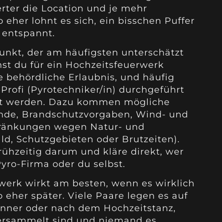
erter die Location und je mehr
 eher lohnt es sich, ein bisschen Puffer
 entspannt.
nkt, der am häufigsten unterschätzt
chst du für ein Hochzeitsfeuerwerk
e behördliche Erlaubnis, und häufig
rofi (Pyrotechniker/in) durchgeführt
t werden. Dazu kommen mögliche
nde, Brandschutzvorgaben, Wind- und
hränkungen wegen Natur- und
ald, Schutzgebieten oder Brutzeiten).
hzeitig darum und kläre direkt, wer
yro-Firma oder du selbst.
rwerk wirkt am besten, wenn es wirklich
 eher später. Viele Paare legen es auf
nner oder nach dem Hochzeitstanz,
versammelt sind und niemand es