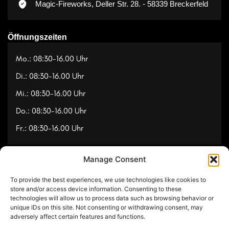
Magic-Fireworks, Deller Str. 28. - 58339 Breckerfeld
Öffnungszeiten
Mo.: 08:30-16.00 Uhr
Di.: 08:30-16.00 Uhr
Mi.: 08:30-16.00 Uhr
Do.: 08:30-16.00 Uhr
Fr.: 08:30-16.00 Uhr
Manage Consent
Navigation
To provide the best experiences, we use technologies like cookies to
Referenzen
store and/or access device information. Consenting to these
technologies will allow us to process data such as browsing behavior or
Videos
unique IDs on this site. Not consenting or withdrawing consent, may
adversely affect certain features and functions.
Über uns