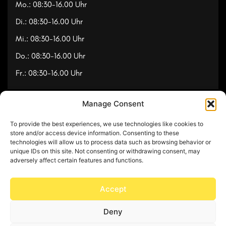
Mo.: 08:30-16.00 Uhr
Di.: 08:30-16.00 Uhr
Mi.: 08:30-16.00 Uhr
Do.: 08:30-16.00 Uhr
Fr.: 08:30-16.00 Uhr
Manage Consent
Navigation
To provide the best experiences, we use technologies like cookies to
Referenzen
store and/or access device information. Consenting to these
technologies will allow us to process data such as browsing behavior or
Videos
unique IDs on this site. Not consenting or withdrawing consent, may
adversely affect certain features and functions.
Über uns
Kontakt
Accept
Deny