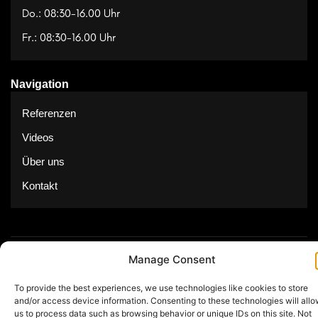
Do.: 08:30-16.00 Uhr
Fr.: 08:30-16.00 Uhr
Navigation
Referenzen
Videos
Über uns
Kontakt
Manage Consent
© Copyright 2025 by Feuerwerk24
To provide the best experiences, we use technologies like cookies to store
Impressum
Datenschutz
and/or access device information. Consenting to these technologies will all
us to process data such as browsing behavior or unique IDs on this site. Not