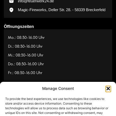
info@feuerwerk24.de
Magic-Fireworks, Deller Str. 28. - 58339 Breckerfeld
Öffnungszeiten
Mo.: 08:30-16.00 Uhr
Di.: 08:30-16.00 Uhr
Mi.: 08:30-16.00 Uhr
Do.: 08:30-16.00 Uhr
Fr.: 08:30-16.00 Uhr
Manage Consent
Navigation
To provide the best experiences, we use technologies like cookies to
Referenzen
store and/or access device information. Consenting to these
technologies will allow us to process data such as browsing behavior or
Videos
unique IDs on this site. Not consenting or withdrawing consent, may