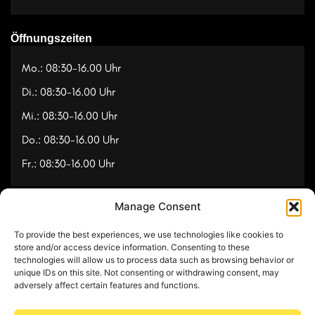
Öffnungszeiten
Mo.: 08:30-16.00 Uhr
Di.: 08:30-16.00 Uhr
Mi.: 08:30-16.00 Uhr
Do.: 08:30-16.00 Uhr
Fr.: 08:30-16.00 Uhr
Manage Consent
Navigation
To provide the best experiences, we use technologies like cookies to
Referenzen
store and/or access device information. Consenting to these
technologies will allow us to process data such as browsing behavior or
Videos
unique IDs on this site. Not consenting or withdrawing consent, may
adversely affect certain features and functions.
Über uns
Kontakt