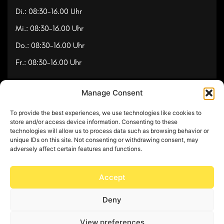
Di.: 08:30-16.00 Uhr
Mi.: 08:30-16.00 Uhr
Do.: 08:30-16.00 Uhr
Fr.: 08:30-16.00 Uhr
Manage Consent
Navigation
To provide the best experiences, we use technologies like cookies to
Referenzen
store and/or access device information. Consenting to these
technologies will allow us to process data such as browsing behavior or
Videos
unique IDs on this site. Not consenting or withdrawing consent, may
adversely affect certain features and functions.
Über uns
Kontakt
Accept
Deny
© Copyright 2025 by Feuerwerk24
View preferences