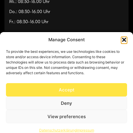
Mi.: 08:30-16.00 Uhr
Do.: 08:30-16.00 Uhr
Fr.: 08:30-16.00 Uhr
Manage Consent
Navigation
To provide the best experiences, we use technologies like cookies to
Referenzen
store and/or access device information. Consenting to these
technologies will allow us to process data such as browsing behavior or
Videos
unique IDs on this site. Not consenting or withdrawing consent, may
adversely affect certain features and functions.
Über uns
Kontakt
Accept
Deny
© Copyright 2025 by Feuerwerk24
View preferences
Impressum
Datenschutz
Datenschutzerklärung
Impressum