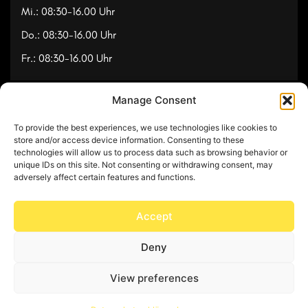
Mi.: 08:30-16.00 Uhr
Do.: 08:30-16.00 Uhr
Fr.: 08:30-16.00 Uhr
Manage Consent
Navigation
To provide the best experiences, we use technologies like cookies to
Referenzen
store and/or access device information. Consenting to these
technologies will allow us to process data such as browsing behavior or
Videos
unique IDs on this site. Not consenting or withdrawing consent, may
adversely affect certain features and functions.
Über uns
Kontakt
Accept
Deny
© Copyright 2025 by Feuerwerk24
View preferences
Impressum
Datenschutz