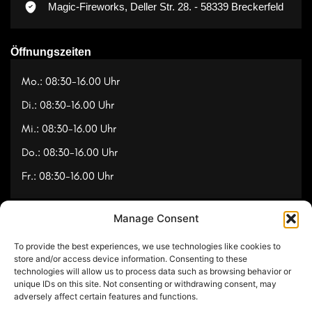
Magic-Fireworks, Deller Str. 28. - 58339 Breckerfeld
Öffnungszeiten
Mo.: 08:30-16.00 Uhr
Di.: 08:30-16.00 Uhr
Mi.: 08:30-16.00 Uhr
Do.: 08:30-16.00 Uhr
Fr.: 08:30-16.00 Uhr
Manage Consent
Navigation
To provide the best experiences, we use technologies like cookies to
Referenzen
store and/or access device information. Consenting to these
technologies will allow us to process data such as browsing behavior or
Videos
unique IDs on this site. Not consenting or withdrawing consent, may
adversely affect certain features and functions.
Über uns