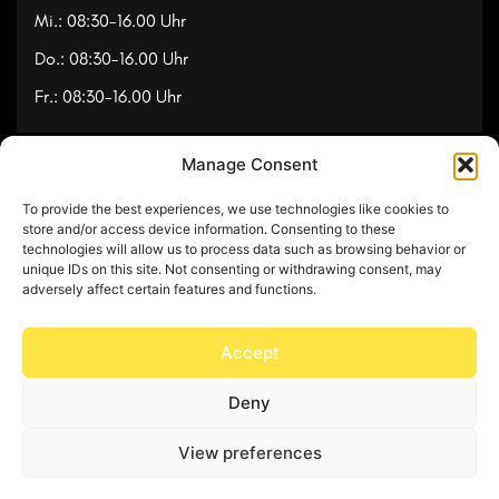
Mi.: 08:30-16.00 Uhr
Do.: 08:30-16.00 Uhr
Fr.: 08:30-16.00 Uhr
Manage Consent
Navigation
To provide the best experiences, we use technologies like cookies to
Referenzen
store and/or access device information. Consenting to these
technologies will allow us to process data such as browsing behavior or
Videos
unique IDs on this site. Not consenting or withdrawing consent, may
adversely affect certain features and functions.
Über uns
Kontakt
Accept
Deny
© Copyright 2025 by Feuerwerk24
View preferences
Impressum
Datenschutz