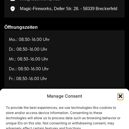
Magic-Fireworks, Deller Str. 28. - 58339 Breckerfeld
Öffnungszeiten
Mo.: 08:30-16.00 Uhr
Di.: 08:30-16.00 Uhr
Mi.: 08:30-16.00 Uhr
Do.: 08:30-16.00 Uhr
Fr.: 08:30-16.00 Uhr
Manage Consent
Navigation
To provide the best experiences, we use technologies like cookies to
Referenzen
store and/or access device information. Consenting to these
technologies will allow us to process data such as browsing behavior or
Videos
unique IDs on this site. Not consenting or withdrawing consent, may
adversely affect certain features and functions.
Über uns