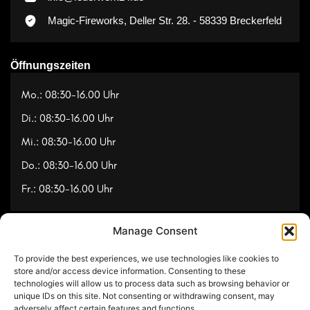
Magic-Fireworks, Deller Str. 28. - 58339 Breckerfeld
Öffnungszeiten
Mo.: 08:30-16.00 Uhr
Di.: 08:30-16.00 Uhr
Mi.: 08:30-16.00 Uhr
Do.: 08:30-16.00 Uhr
Fr.: 08:30-16.00 Uhr
Manage Consent
Navigation
To provide the best experiences, we use technologies like cookies to
Referenzen
store and/or access device information. Consenting to these
technologies will allow us to process data such as browsing behavior or
Videos
unique IDs on this site. Not consenting or withdrawing consent, may
adversely affect certain features and functions.
Über uns