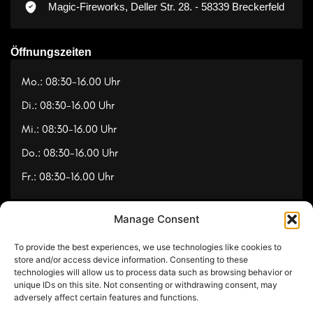
Magic-Fireworks, Deller Str. 28. - 58339 Breckerfeld
Öffnungszeiten
Mo.: 08:30-16.00 Uhr
Di.: 08:30-16.00 Uhr
Mi.: 08:30-16.00 Uhr
Do.: 08:30-16.00 Uhr
Fr.: 08:30-16.00 Uhr
Manage Consent
Navigation
To provide the best experiences, we use technologies like cookies to
Referenzen
store and/or access device information. Consenting to these
technologies will allow us to process data such as browsing behavior or
Videos
unique IDs on this site. Not consenting or withdrawing consent, may
adversely affect certain features and functions.
Über uns