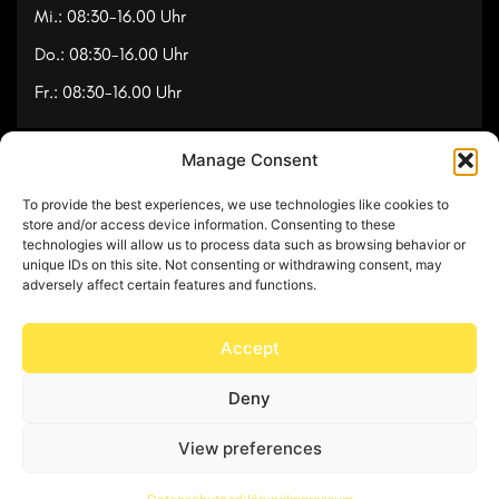
Mi.: 08:30-16.00 Uhr
Do.: 08:30-16.00 Uhr
Fr.: 08:30-16.00 Uhr
Manage Consent
Navigation
To provide the best experiences, we use technologies like cookies to
Referenzen
store and/or access device information. Consenting to these
technologies will allow us to process data such as browsing behavior or
Videos
unique IDs on this site. Not consenting or withdrawing consent, may
adversely affect certain features and functions.
Über uns
Kontakt
Accept
Deny
© Copyright 2025 by Feuerwerk24
View preferences
Impressum
Datenschutz