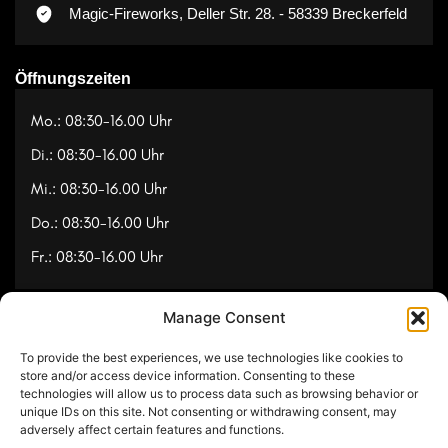
Magic-Fireworks, Deller Str. 28. - 58339 Breckerfeld
Öffnungszeiten
Mo.: 08:30-16.00 Uhr
Di.: 08:30-16.00 Uhr
Mi.: 08:30-16.00 Uhr
Do.: 08:30-16.00 Uhr
Fr.: 08:30-16.00 Uhr
Manage Consent
Navigation
To provide the best experiences, we use technologies like cookies to
Referenzen
store and/or access device information. Consenting to these
technologies will allow us to process data such as browsing behavior or
Videos
unique IDs on this site. Not consenting or withdrawing consent, may
adversely affect certain features and functions.
Über uns