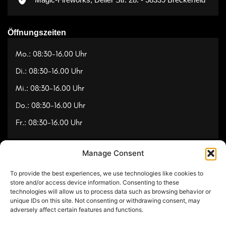
Öffnungszeiten
Mo.: 08:30-16.00 Uhr
Di.: 08:30-16.00 Uhr
Mi.: 08:30-16.00 Uhr
Do.: 08:30-16.00 Uhr
Fr.: 08:30-16.00 Uhr
Manage Consent
Navigation
To provide the best experiences, we use technologies like cookies to
Referenzen
store and/or access device information. Consenting to these
technologies will allow us to process data such as browsing behavior or
Videos
unique IDs on this site. Not consenting or withdrawing consent, may
adversely affect certain features and functions.
Über uns