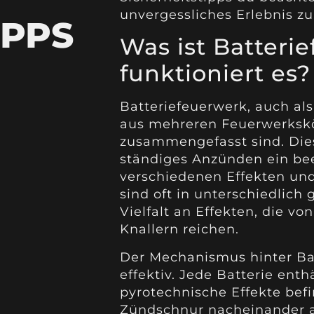
unvergessliches Erlebnis zu
IPPS
Was ist Batteri
funktioniert es?
Batteriefeuerwerk, auch al
aus mehreren Feuerwerkskör
zusammengefasst sind. Dies
ständiges Anzünden ein be
verschiedenen Effekten und
sind oft in unterschiedlich
Vielfalt an Effekten, die v
Knallern reichen.
Der Mechanismus hinter Batt
effektiv. Jede Batterie ent
pyrotechnische Effekte bef
Zündschnur nacheinander ak