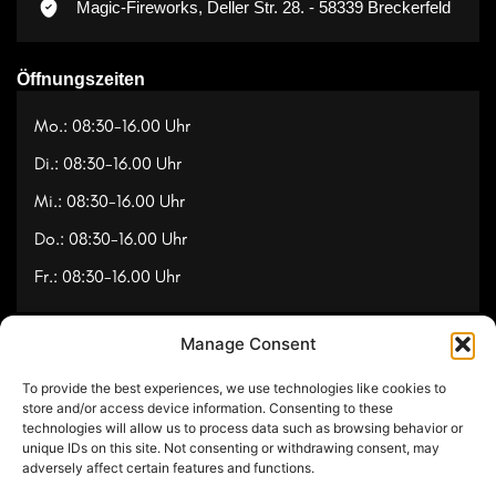
Magic-Fireworks, Deller Str. 28. - 58339 Breckerfeld
Öffnungszeiten
Mo.: 08:30-16.00 Uhr
Di.: 08:30-16.00 Uhr
Mi.: 08:30-16.00 Uhr
Do.: 08:30-16.00 Uhr
Fr.: 08:30-16.00 Uhr
Manage Consent
Navigation
To provide the best experiences, we use technologies like cookies to
Referenzen
store and/or access device information. Consenting to these
technologies will allow us to process data such as browsing behavior or
Videos
unique IDs on this site. Not consenting or withdrawing consent, may
adversely affect certain features and functions.
Über uns