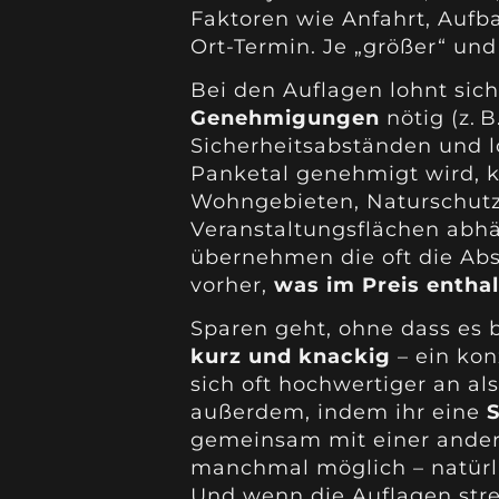
Faktoren wie Anfahrt, Aufba
Ort-Termin. Je „größer“ und 
Bei den Auflagen lohnt sich 
Genehmigungen
nötig (z. 
Sicherheitsabständen und l
Panketal genehmigt wird, 
Wohngebieten, Naturschutz
Veranstaltungsflächen abhä
übernehmen die oft die Ab
vorher,
was im Preis entha
Sparen geht, ohne dass es bi
kurz und knackig
– ein kon
sich oft hochwertiger an al
außerdem, indem ihr eine
gemeinsam mit einer ander
manchmal möglich – natürli
Und wenn die Auflagen stre