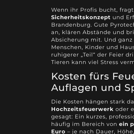
Wenn ihr Profis bucht, frag
Sicherheitskonzept
und Erf
Brandenburg. Gute Pyrotec
an, klären Abstände und bri
Absicherung mit. Und ganz 
Menschen, Kinder und Haust
ruhigerer „Teil“ der Feier 
Tieren kann viel Stress ver
Kosten fürs Feu
Auflagen und S
Die Kosten hängen stark da
Hochzeitsfeuerwerk
oder e
gesagt: Ein kurzes, profess
häufig im Bereich von
ein 
Euro
– je nach Dauer, Höh