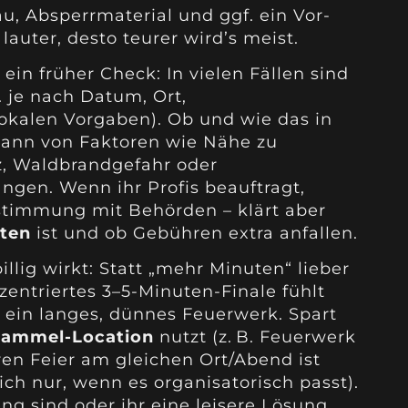
u, Absperrmaterial und ggf. ein Vor-
lauter, desto teurer wird’s meist.
ein früher Check: In vielen Fällen sind
B. je nach Datum, Ort,
okalen Vorgaben). Ob und wie das in
kann von Faktoren wie Nähe zu
, Waldbrandgefahr oder
ngen. Wenn ihr Profis beauftragt,
stimmung mit Behörden – klärt aber
lten
ist und ob Gebühren extra anfallen.
llig wirkt: Statt „mehr Minuten“ lieber
zentriertes 3–5-Minuten-Finale fühlt
s ein langes, dünnes Feuerwerk. Spart
Sammel-Location
nutzt (z. B. Feuerwerk
en Feier am gleichen Ort/Abend ist
ch nur, wenn es organisatorisch passt).
ng sind oder ihr eine leisere Lösung