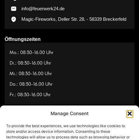
info@feuerwerk24.de
Magic-Fireworks, Deller Str. 28. - 58339 Breckerfeld
Öffnungszeiten
Mo.: 08:30-16.00 Uhr
Di.: 08:30-16.00 Uhr
Mi.: 08:30-16.00 Uhr
Do.: 08:30-16.00 Uhr
Fr.: 08:30-16.00 Uhr
Manage Consent
Navigation
To provide the best experiences, we use technologies like cookies to
Referenzen
store and/or access device information. Consenting to these
technologies will allow us to process data such as browsing behavior or
Videos