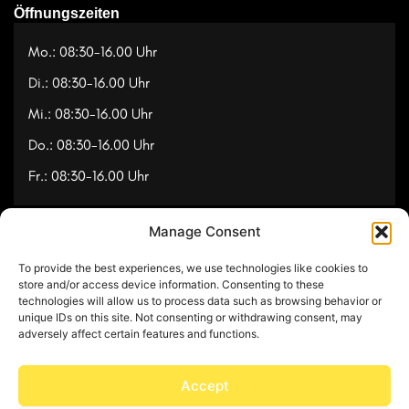
Öffnungszeiten
Mo.: 08:30-16.00 Uhr
Di.: 08:30-16.00 Uhr
Mi.: 08:30-16.00 Uhr
Do.: 08:30-16.00 Uhr
Fr.: 08:30-16.00 Uhr
Manage Consent
Navigation
To provide the best experiences, we use technologies like cookies to
Referenzen
store and/or access device information. Consenting to these
technologies will allow us to process data such as browsing behavior or
Videos
unique IDs on this site. Not consenting or withdrawing consent, may
adversely affect certain features and functions.
Über uns
Kontakt
Accept