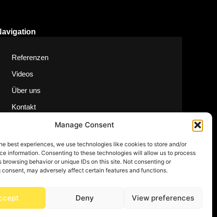
Navigation
Referenzen
Videos
Über uns
Kontakt
Manage Consent
he best experiences, we use technologies like cookies to store and/or
e information. Consenting to these technologies will allow us to process
 browsing behavior or unique IDs on this site. Not consenting or
 consent, may adversely affect certain features and functions.
ccept
Deny
View preferences