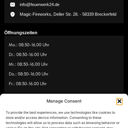
info@feuerwerk24.de
Magic-Fireworks, Deller Str. 28. - 58339 Breckerfeld
Öffnungszeiten
Mo.: 08:30-16.00 Uhr
Di.: 08:30-16.00 Uhr
Mi.: 08:30-16.00 Uhr
Do.: 08:30-16.00 Uhr
Fr.: 08:30-16.00 Uhr
Manage Consent
Navigation
To provide the best experiences, we use technologies like cookies to
Referenzen
store and/or access device information. Consenting to these
technologies will allow us to process data such as browsing behavior or
Videos
unique IDs on this site. Not consenting or withdrawing consent, may