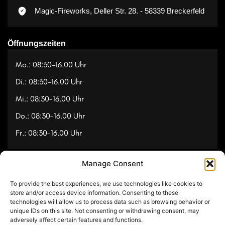
Magic-Fireworks, Deller Str. 28. - 58339 Breckerfeld
Öffnungszeiten
Mo.: 08:30-16.00 Uhr
Di.: 08:30-16.00 Uhr
Mi.: 08:30-16.00 Uhr
Do.: 08:30-16.00 Uhr
Fr.: 08:30-16.00 Uhr
Manage Consent
Navigation
To provide the best experiences, we use technologies like cookies to
Referenzen
store and/or access device information. Consenting to these
technologies will allow us to process data such as browsing behavior or
Videos
unique IDs on this site. Not consenting or withdrawing consent, may
adversely affect certain features and functions.
Über uns