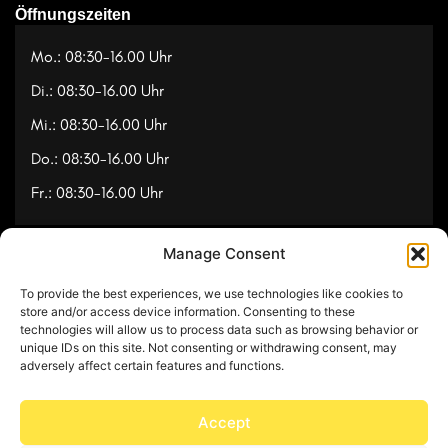
Öffnungszeiten
Mo.: 08:30-16.00 Uhr
Di.: 08:30-16.00 Uhr
Mi.: 08:30-16.00 Uhr
Do.: 08:30-16.00 Uhr
Fr.: 08:30-16.00 Uhr
Manage Consent
Navigation
To provide the best experiences, we use technologies like cookies to
Referenzen
store and/or access device information. Consenting to these
technologies will allow us to process data such as browsing behavior or
Videos
unique IDs on this site. Not consenting or withdrawing consent, may
adversely affect certain features and functions.
Über uns
Kontakt
Accept