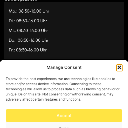
Mo.: 08:30-16.00 Uhr
Di.: 08:30-16.00 Uhr
Mi.: 08:30-16.00 Uhr
Do.: 08:30-16.00 Uhr
Fr.: 08:30-16.00 Uhr
Manage Consent
Navigation
To provide the best experiences, we use technologies like cookies to
Referenzen
store and/or access device information. Consenting to these
technologies will allow us to process data such as browsing behavior or
Videos
unique IDs on this site. Not consenting or withdrawing consent, may
adversely affect certain features and functions.
Über uns
Kontakt
Accept