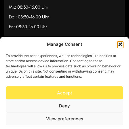
Mi.: 08:30-16.00 Uhr
Do.: 08:30-16.00 Uhr
Fr.: 08:30-16.00 Uhr
Manage Consent
Navigation
To provide the best experiences, we use technologies like cookies to
Referenzen
store and/or access device information. Consenting to these
technologies will allow us to process data such as browsing behavior or
Videos
unique IDs on this site. Not consenting or withdrawing consent, may
adversely affect certain features and functions.
Über uns
Kontakt
Accept
Deny
© Copyright 2025 by Feuerwerk24
View preferences