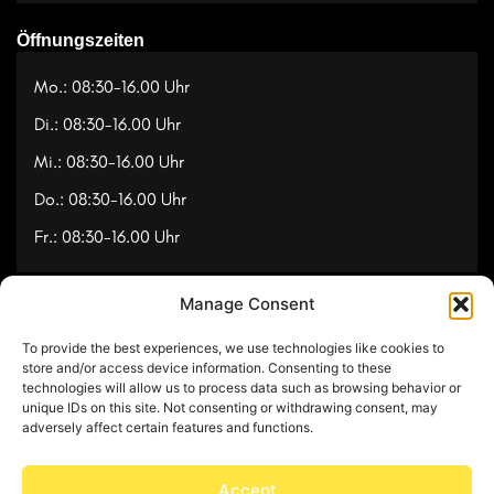
Öffnungszeiten
Mo.: 08:30-16.00 Uhr
Di.: 08:30-16.00 Uhr
Mi.: 08:30-16.00 Uhr
Do.: 08:30-16.00 Uhr
Fr.: 08:30-16.00 Uhr
Manage Consent
Navigation
To provide the best experiences, we use technologies like cookies to
Referenzen
store and/or access device information. Consenting to these
technologies will allow us to process data such as browsing behavior or
Videos
unique IDs on this site. Not consenting or withdrawing consent, may
adversely affect certain features and functions.
Über uns
Kontakt
Accept