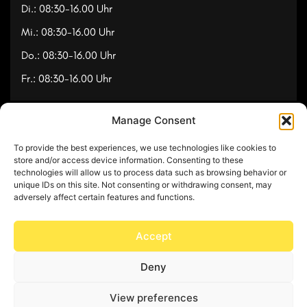
Di.: 08:30-16.00 Uhr
Mi.: 08:30-16.00 Uhr
Do.: 08:30-16.00 Uhr
Fr.: 08:30-16.00 Uhr
Manage Consent
Navigation
To provide the best experiences, we use technologies like cookies to
Referenzen
store and/or access device information. Consenting to these
technologies will allow us to process data such as browsing behavior or
Videos
unique IDs on this site. Not consenting or withdrawing consent, may
adversely affect certain features and functions.
Über uns
Kontakt
Accept
Deny
© Copyright 2025 by Feuerwerk24
View preferences