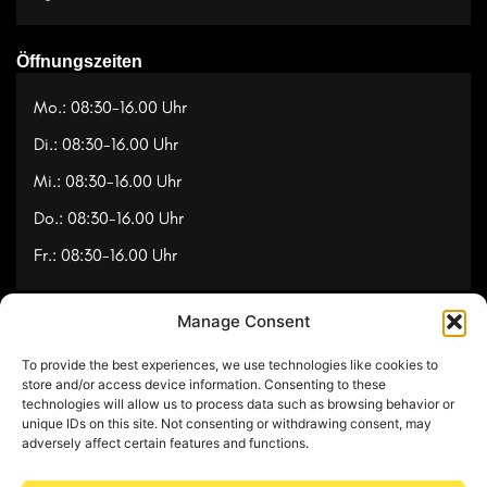
Öffnungszeiten
Mo.: 08:30-16.00 Uhr
Di.: 08:30-16.00 Uhr
Mi.: 08:30-16.00 Uhr
Do.: 08:30-16.00 Uhr
Fr.: 08:30-16.00 Uhr
Manage Consent
Navigation
To provide the best experiences, we use technologies like cookies to
Referenzen
store and/or access device information. Consenting to these
technologies will allow us to process data such as browsing behavior or
Videos
unique IDs on this site. Not consenting or withdrawing consent, may
adversely affect certain features and functions.
Über uns
Kontakt