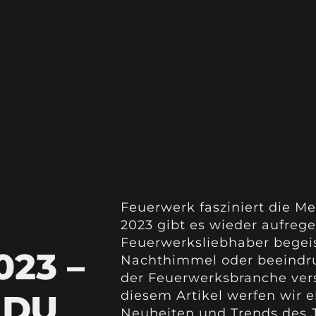
Feuerwerk fasziniert die M
2023 gibt es wieder aufreg
Feuerwerksliebhaber begei
23 –
Nachthimmel oder beeindruc
der Feuerwerksbranche vers
 DU
diesem Artikel werfen wir 
Neuheiten und Trends des J