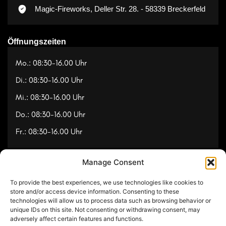
Magic-Fireworks, Deller Str. 28. - 58339 Breckerfeld
Öffnungszeiten
Mo.: 08:30-16.00 Uhr
Di.: 08:30-16.00 Uhr
Mi.: 08:30-16.00 Uhr
Do.: 08:30-16.00 Uhr
Fr.: 08:30-16.00 Uhr
Manage Consent
Navigation
To provide the best experiences, we use technologies like cookies to
Referenzen
store and/or access device information. Consenting to these
technologies will allow us to process data such as browsing behavior or
Videos
unique IDs on this site. Not consenting or withdrawing consent, may
adversely affect certain features and functions.
Über uns