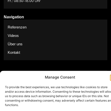
Fr.: 08:30-16.00 Uhr
Navigation
Referenzen
Videos
Über uns
Kontakt
Manage Consent
© Copyright 2025 by Feuerwerk24
To provide the best experiences, we use technologies like cookies to store
Impressum
Datenschutz
and/or access device information. Consenting to these technologies will all
us to process data such as browsing behavior or unique IDs on this site. Not
consenting or withdrawing consent, may adversely affect certain features a
functions.