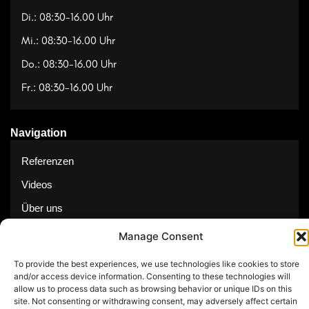
Di.: 08:30-16.00 Uhr
Mi.: 08:30-16.00 Uhr
Do.: 08:30-16.00 Uhr
Fr.: 08:30-16.00 Uhr
Navigation
Referenzen
Videos
Über uns
Kontakt
Manage Consent
To provide the best experiences, we use technologies like cookies to store
and/or access device information. Consenting to these technologies will
allow us to process data such as browsing behavior or unique IDs on this
site. Not consenting or withdrawing consent, may adversely affect certain
© Copyright 2025 by Feuerwerk24